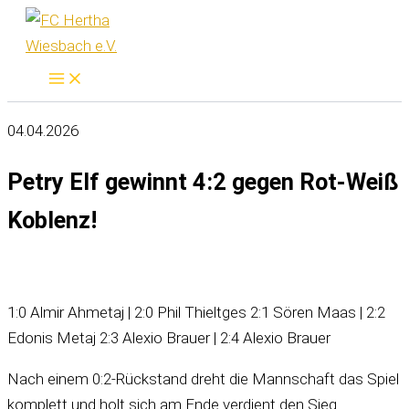
Zum
Inhalt
springen
04.04.2026
Petry Elf gewinnt 4:2 gegen Rot-Weiß
Koblenz!
1:0 Almir Ahmetaj | 2:0 Phil Thieltges 2:1 Sören Maas | 2:2
Edonis Metaj 2:3 Alexio Brauer | 2:4 Alexio Brauer
Nach einem 0:2-Rückstand dreht die Mannschaft das Spiel
komplett und holt sich am Ende verdient den Sieg.