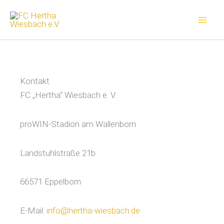
Zum
Inhalt
springen
Kontakt
FC „Hertha“ Wiesbach e. V.
proWIN-Stadion am Wallenborn
Landstuhlstraße 21b
66571 Eppelborn
E-Mail:
info@hertha-wiesbach.de