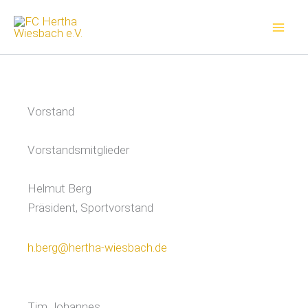
Zum
Inhalt
springen
Vorstand
Vorstandsmitglieder
Helmut Berg
Präsident, Sportvorstand
h.berg@hertha-wiesbach.de
Tim Johannes